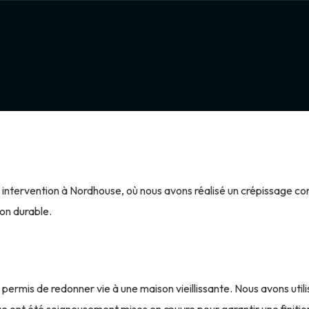
ntervention à Nordhouse, où nous avons réalisé un crépissage com
ion durable.
ermis de redonner vie à une maison vieillissante. Nous avons utilis
age ont été soigneusement mises en œuvre pour garantir une finitio