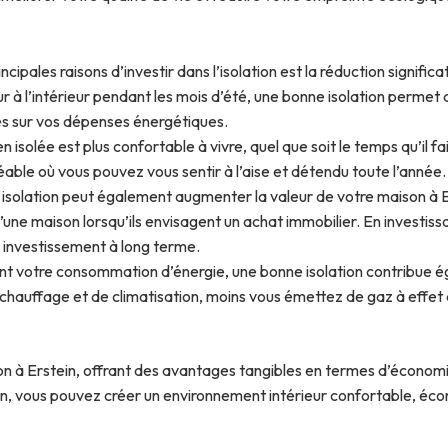
incipales raisons d’investir dans l’isolation est la réduction signif
r à l’intérieur pendant les mois d’été, une bonne isolation permet 
les sur vos dépenses énergétiques.
n isolée est plus confortable à vivre, quel que soit le temps qu’il 
gréable où vous pouvez vous sentir à l’aise et détendu toute l’année.
isolation peut également augmenter la valeur de votre maison à Er
une maison lorsqu’ils envisagent un achat immobilier. En investiss
r investissement à long terme.
ant votre consommation d’énergie, une bonne isolation contribue 
auffage et de climatisation, moins vous émettez de gaz à effet de
son à Erstein, offrant des avantages tangibles en termes d’économie
son, vous pouvez créer un environnement intérieur confortable, é